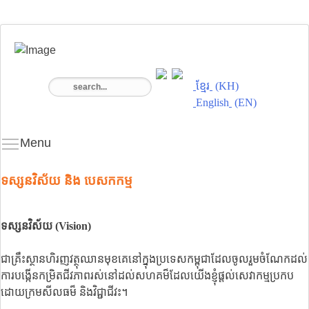
ខ្មែរ
KH
English
EN
Menu
ទស្សនវិស័យ និង បេសកកម្ម
ទស្សនវិស័យ​
(
Vision)
ជាគ្រឹះស្ថានហិរញវត្ថុ​ឈានមុខគេនៅក្នុងប្រទេសកម្ពុជាដែលចូលរួមចំណែកដល់
ការបង្កើនកម្រិតជីវភាពរស់នៅដល់សហគម៏ដែលយើងខ្ញុំផ្ដល់សេវាកម្មប្រកប
ដោយក្រមសីលធម៏​ និងវិជ្ជាជីវះ។