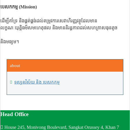
បេសកកម្ម
(Mission)
ដើម្បីគាំទ្រ និងផ្គត់ផ្គង់ដល់តម្រូវការសេវាហិរញ្ញវត្ថុដែលមាន
លក្ខណៈយុត្តិធម៏សមហេតុផល និងមាននិរន្តភាពដល់សហគ្រាសធុនតូច
និងមធ្យម។
about
ទស្សនវិស័យ និង បេសកកម្ម
Head Office
House 245, Monivong Boulevard, Sangkat Orussey 4, Khan 7