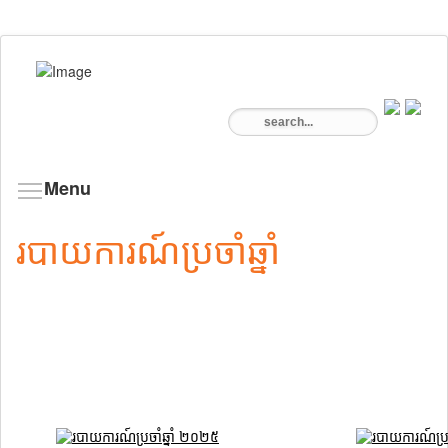
Menu
របាយការណ៍ប្រចាំឆ្នាំ