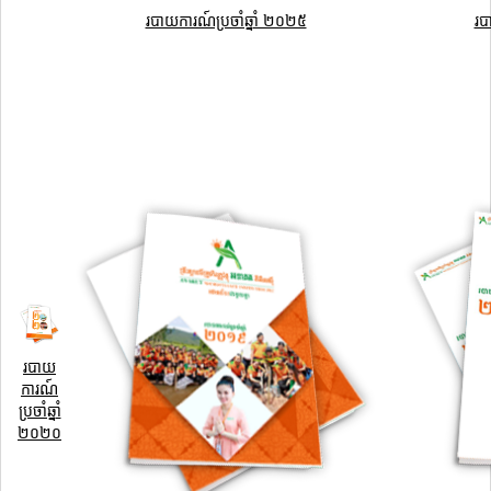
របាយការណ៍ប្រចាំឆ្នាំ ២០២៥
រប
របាយ
ការណ៍
ប្រចាំឆ្នាំ
២០២០