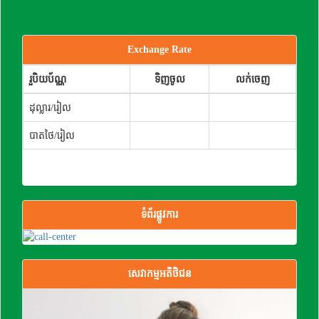
Exchange Rate
រួបិយប័ណ្ណ
ទិញចូល
លក់ចេញ
ដុល្លារ/រៀល
បាតថៃ/រៀល
ទំព័រផ្លូវការ
សេវាកម្មអតិថិជន