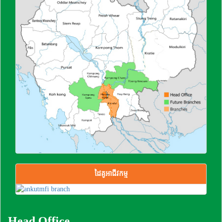
ដៃគូអាជីវកម្ម
Head Office