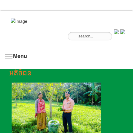
Menu
អតិថិជន